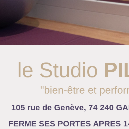
le Studio
PI
"bien-être et perf
105 rue de Genève, 74 240 
FERME SES PORTES APRES 14