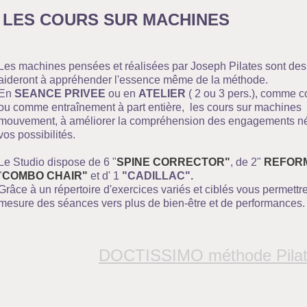
LES COURS SUR MACHINES
Les machines pensées et réalisées par Joseph Pilates sont des 
aideront à appréhender l'essence même de la mét
En
SEANCE PRIVEE
ou en
ATELIER
( 2 ou 3 pers.), comm
ou comme entraînement à part entière, les cours sur machines 
mouvement, à améliorer la compréhension des engagements néce
vos possibi
Le Studio dispose de 6 "
SPINE CORRECTOR"
, de 2"
REFORM
"
COMBO CHAIR"
et d' 1
"CADILLAC".
Grâce à un répertoire d'exercices variés et ciblés vous permettre
mesure des séances vers plus de bien-être et de performances.
DOCTISSIMO méthode Pila