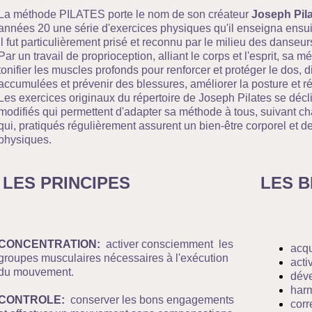
La méthode PILATES porte le nom de son créateur
Joseph Pil
années 20 une série d'exercices physiques qu'il enseigna ensu
il fut particulièrement prisé et reconnu par le milieu des danseur
Par un travail de proprioception, alliant le corps et l'esprit, sa m
tonifier les muscles profonds pour renforcer et protéger le dos, 
accumulées et prévenir des blessures, améliorer la posture et r
Les exercices originaux du répertoire de Joseph Pilates se déc
modifiés qui permettent d'adapter sa méthode à tous, suivant c
qui, pratiqués régulièrement assurent un bien-être corporel et 
physiques.
LES PRINCIPES
LES B
CONCENTRATION:
activer consciemment les
acqu
groupes musculaires nécessaires à l'exécution
acti
du mouvement.
déve
harm
CONTROLE:
conserver les bons engagements
corr