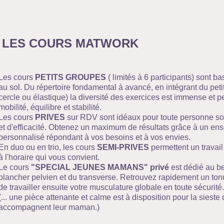
LES COURS MATWORK
Les cours
PETITS GROUPES
( limités à 6 participants) sont
au sol. Du répertoire fondamental à avancé, en intégrant du petit 
cercle ou élastique) la diversité des exercices est immense et pe
mobilité, équilibre et stabilité.
Les cours
PRIVES
sur RDV sont idéaux pour toute personne sou
et d'efficacité. Obtenez un maximum de résultats grâce à un ens
personnalisé répondant à vos besoins et à vos envies.
En duo ou en trio, les cours
SEMI-PRIVES
permettent un travail
à l'horaire qui vous convient.
Le cours
"SPECIAL JEUNES MAMANS" privé
est dédié au be
plancher pelvien et du transverse. Retrouvez rapidement un ton
de travailler ensuite votre musculature globale en toute sécurité.
(... une pièce attenante et calme est à disposition pour la siest
accompagnent leur maman.)