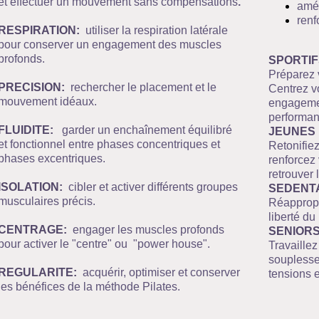
et effectuer un mouvement sans compensations
.
amél
renf
RESPIRATION:
utiliser la respiration latérale
pour conserver un engagement des muscles
profonds.
SPORTIF
Préparez v
PRECISION:
rechercher le placement et le
Centrez vo
mouvement idéaux.
engagemen
performan
FLUIDITE:
garder un enchaînement équilibré
JEUNES
et fonctionnel entre phases concentriques et
Retonifiez
phases excentriques.
renforcez
retrouver 
ISOLATION:
cibler et activer différents groupes
SEDENTA
musculaires précis.
Réappropr
liberté d
CENTRAGE:
engager les muscles profonds
SENIORS
pour activer le "centre" ou "power house".
Travaillez
souplesse
REGULARITE:
acquérir, optimiser et conserver
tensions e
les bénéfices de la méthode Pilates.