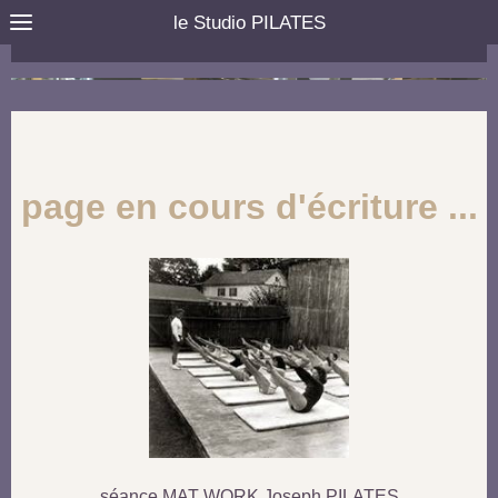
le Studio PILATES
page en cours d'écriture ...
séance MAT WORK Joseph PILATES